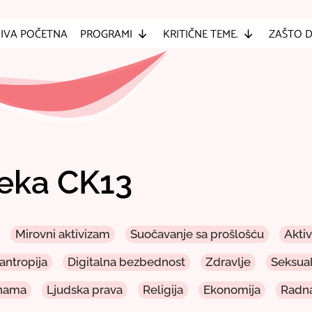
IVA POČETNA
PROGRAMI
KRITIČNE TEME.
ZAŠTO 
teka CK13
Mirovni aktivizam
Suočavanje sa prošlošću
Akti
lantropija
Digitalna bezbednost
Zdravlje
Seksua
enama
Ljudska prava
Religija
Ekonomija
Radna