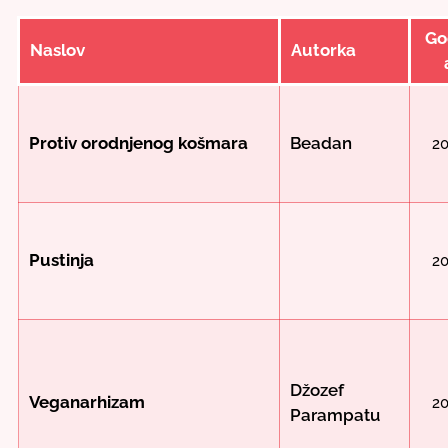
Go
Naslov
Autorka
Protiv orodnjenog košmara
Beadan
2
Pustinja
2
Džozef
Veganarhizam
2
Parampatu