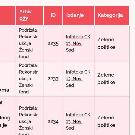
Arhiv
ID
Izdanje
Kategorija
RŽf
Podržala:
Rekonstr
Infoteka CK
Zelene
2235
ukcija
13, Novi
politike
Ženski
Sad
fond
Podržala:
Rekonstr
Infoteka CK
Zelene
2233
ukcija
13, Novi
politike
Ženski
Sad
zama
fond
ut
Podržala:
Rekonstr
Infoteka CK
ednog
Zelene
2234
ukcija
13, Novi
 je
politike
Ženski
Sad
fond