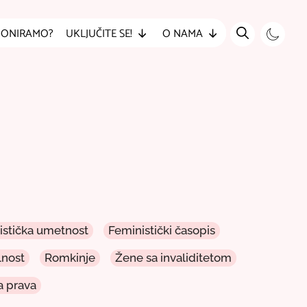
DONIRAMO?
UKLJUČITE SE!
O NAMA
vistička umetnost
Feministički časopis
lnost
Romkinje
Žene sa invaliditetom
 prava