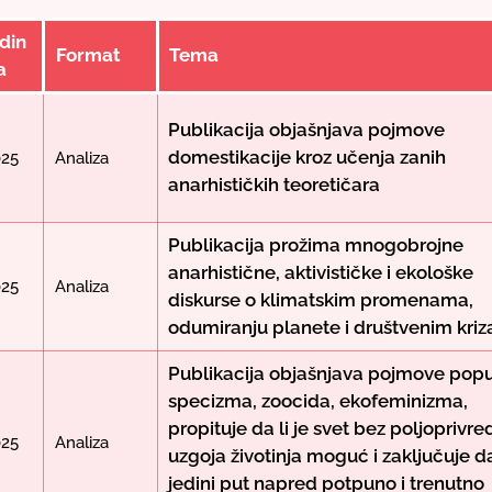
din
Format
Tema
a
Publikacija objašnjava pojmove
domestikacije kroz učenja zanih
025
Analiza
anarhističkih teoretičara
Publikacija prožima mnogobrojne
anarhistične, aktivističke i ekološke
025
Analiza
diskurse o klimatskim promenama,
odumiranju planete i društvenim kri
Publikacija objašnjava pojmove pop
specizma, zoocida, ekofeminizma,
propituje da li je svet bez poljoprivr
025
Analiza
uzgoja životinja moguć i zaključuje da
jedini put napred potpuno i trenutno