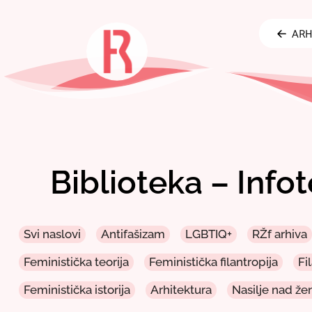
Skip
to
ARH
content
Biblioteka – Info
Svi naslovi
Antifašizam
LGBTIQ+
RŽf arhiva
Feministička teorija
Feministička filantropija
Fi
Feministička istorija
Arhitektura
Nasilje nad ž