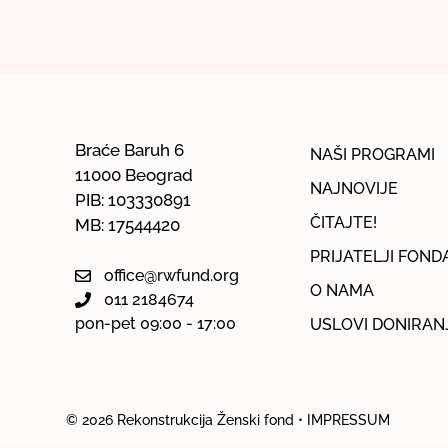
Braće Baruh 6
NAŠI PROGRAMI
11000 Beograd
NAJNOVIJE
PIB: 103330891
ČITAJTE!
MB: 17544420
PRIJATELJI FOND
office@rwfund.org
O NAMA
011 2184674
pon-pet 09:00 - 17:00
USLOVI DONIRAN
© 2026
Rekonstrukcija Ženski fond
• IMPRESSUM