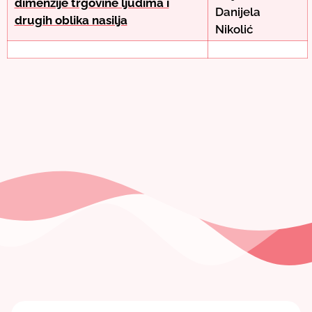
dimenzije trgovine ljudima i
Danijela
drugih oblika nasilja
Nikolić