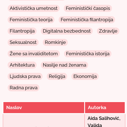
Aktivistička umetnost
Feministički časopis
Feministička teorija
Feministička filantropija
Filantropija
Digitalna bezbednost
Zdravlje
Seksualnost
Romkinje
Žene sa invaliditetom
Feministička istorija
Arhitektura
Nasilje nad ženama
Ljudska prava
Religija
Ekonomija
Radna prava
Naslov
Autorka
Aida Salihović,
Valida