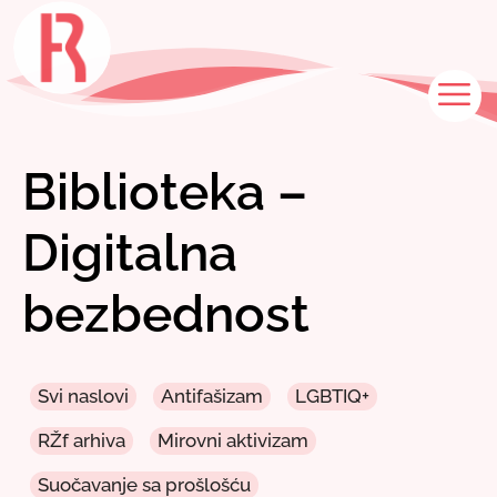
Skip
to
content
M
Biblioteka –
Digitalna
bezbednost
Svi naslovi
Antifašizam
LGBTIQ+
RŽf arhiva
Mirovni aktivizam
Suočavanje sa prošlošću