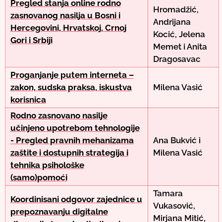
Pregled stanja online rodno
Hromadžić,
zasnovanog nasilja u Bosni i
Andrijana
Hercegovini, Hrvatskoj, Crnoj
Kocić, Jelena
Gori i Srbiji
Memet i Anita
Dragosavac
Proganjanje putem interneta –
zakon, sudska praksa, iskustva
Milena Vasić
korisnica
Rodno zasnovano nasilje
učinjeno upotrebom tehnologije
- Pregled pravnih mehanizama
Ana Bukvić i
zaštite i dostupnih strategija i
Milena Vasić
tehnika psihološke
(samo)pomoći
Tamara
Koordinisani odgovor zajednice u
Vukasović,
prepoznavanju digitalne
Mirjana Mitić,