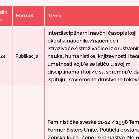
din
Format
Tema
a
interdisciplinarni naučni časopis koji
okuplja naučnike/naučnice i
istraživače/istraživačice iz društveni
nauka, humanistike, književnosti i teor
024
Publikacija
umetnosti koji/e se ističu u svojim
disciplinama i koji/e su spremni/e d
ispituju i savremene društvene tokov
Feminističke sveske 11-12 / 1998 Tem
Former Sisters Unite, Politički opstan
Ženska kuća, Žene i siromaštvo, Nelo