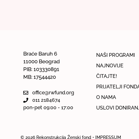
Braće Baruh 6
NAŠI PROGRAMI
11000 Beograd
NAJNOVIJE
PIB: 103330891
ČITAJTE!
MB: 17544420
PRIJATELJI FOND
office@rwfund.org
O NAMA
011 2184674
pon-pet 09:00 - 17:00
USLOVI DONIRAN
© 2026
Rekonstrukcija Ženski fond
• IMPRESSUM