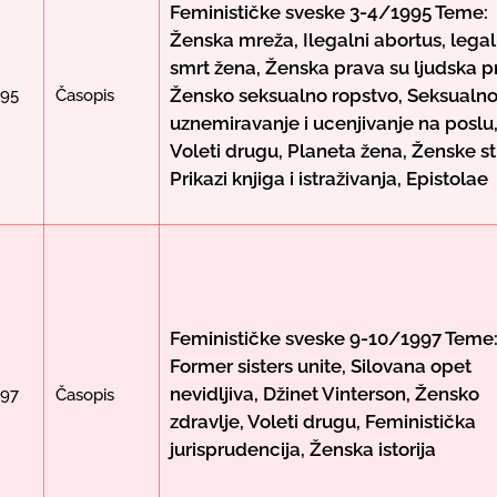
Feminističke sveske 3-4/1995 Teme:
Ženska mreža, Ilegalni abortus, lega
smrt žena, Ženska prava su ljudska p
Žensko seksualno ropstvo, Seksualn
995
Časopis
uznemiravanje i ucenjivanje na poslu
Voleti drugu, Planeta žena, Ženske st
Prikazi knjiga i istraživanja, Epistolae
Feminističke sveske 9-10/1997 Teme
Former sisters unite, Silovana opet
nevidljiva, Džinet Vinterson, Žensko
997
Časopis
zdravlje, Voleti drugu, Feministička
jurisprudencija, Ženska istorija