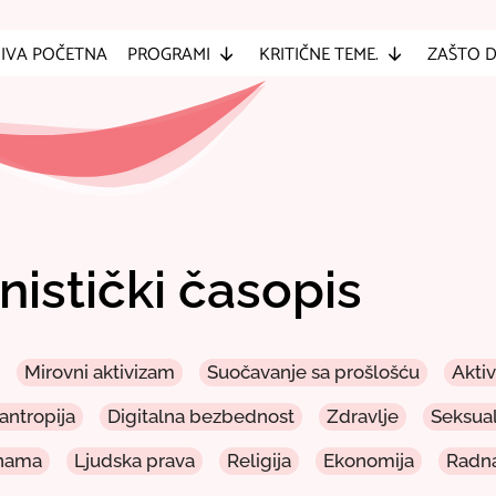
IVA POČETNA
PROGRAMI
KRITIČNE TEME.
ZAŠTO 
nistički časopis
Mirovni aktivizam
Suočavanje sa prošlošću
Akti
lantropija
Digitalna bezbednost
Zdravlje
Seksua
enama
Ljudska prava
Religija
Ekonomija
Radna