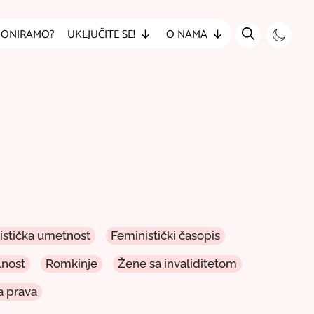
DONIRAMO?
UKLJUČITE SE!
O NAMA
vistička umetnost
Feministički časopis
lnost
Romkinje
Žene sa invaliditetom
 prava