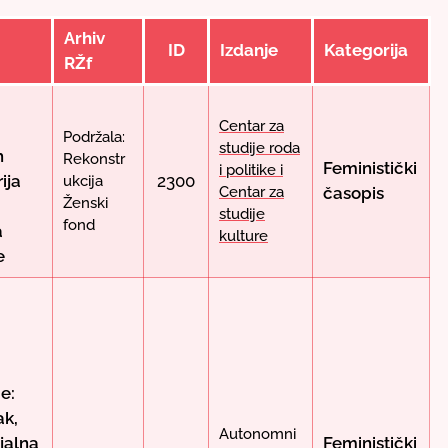
Arhiv
ID
Izdanje
Kategorija
RŽf
Centar za
Podržala:
studije roda
h
Rekonstr
Feministički
i politike i
ija
2300
ukcija
Centar za
časopis
Ženski
studije
fond
a
kulture
e
e:
ak,
Autonomni
jalna
Feministički