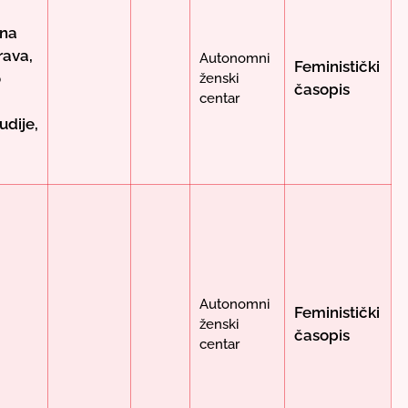
lna
rava,
Autonomni
Feministički
o
ženski
časopis
centar
,
udije,
:
Autonomni
Feministički
ženski
časopis
centar