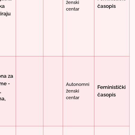
ženski
čka
časopis
centar
iraju
ona za
eme -
Autonomni
Feministički
,
ženski
časopis
centar
ma,