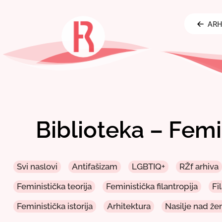
Skip
to
ARH
content
Biblioteka – Femi
Svi naslovi
Antifašizam
LGBTIQ+
RŽf arhiva
Feministička teorija
Feministička filantropija
Fi
Feministička istorija
Arhitektura
Nasilje nad ž