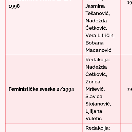
1
1998
Jasmina
Tešanović,
Nadežda
Ćetković,
Vera Litričin,
Bobana
Macanović
Redakcija:
Nadežda
Ćetković,
Zorica
Feminističke sveske 2/1994
Mršević,
1
Slavica
Stojanović,
Ljiljana
Vuletić
Redakcija: