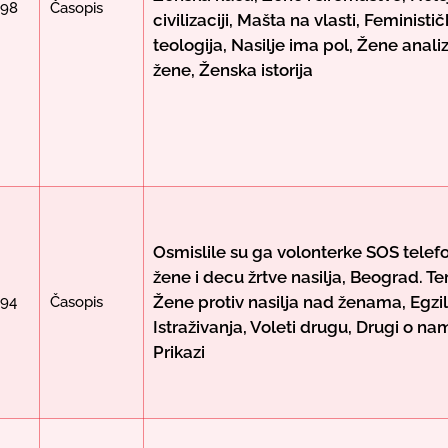
998
Časopis
civilizaciji, Mašta na vlasti, Feministi
teologija, Nasilje ima pol, Žene analiz
žene, Ženska istorija
Osmislile su ga volonterke SOS telef
žene i decu žrtve nasilja, Beograd. T
Žene protiv nasilja nad ženama, Egzil
994
Časopis
Istraživanja, Voleti drugu, Drugi o na
Prikazi