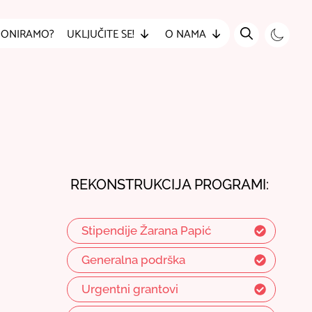
DONIRAMO?
UKLJUČITE SE!
O NAMA
REKONSTRUKCIJA PROGRAMI:
Stipendije Žarana Papić
Generalna podrška
Urgentni grantovi