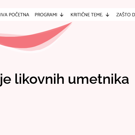
IVA POČETNA
PROGRAMI
KRITIČNE TEME.
ZAŠTO 
e likovnih umetnika