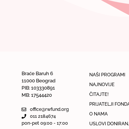
Braće Baruh 6
NAŠI PROGRAMI
11000 Beograd
NAJNOVIJE
PIB: 103330891
ČITAJTE!
MB: 17544420
PRIJATELJI FOND
office@rwfund.org
O NAMA
011 2184674
pon-pet 09:00 - 17:00
USLOVI DONIRAN