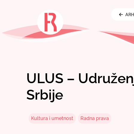
Skip
to
ARH
content
ULUS – Udruženj
Srbije
Kultura i umetnost
Radna prava