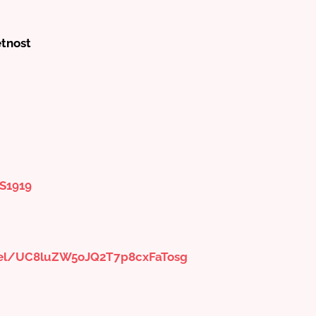
etnost
S1919
nel/UC8luZW5oJQ2T7p8cxFaTosg