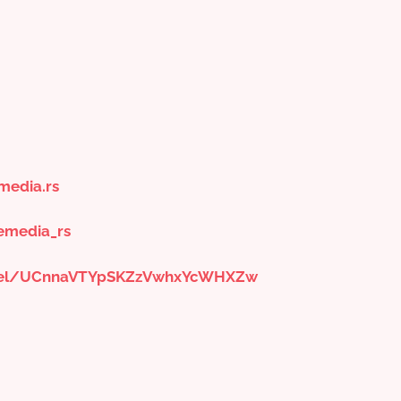
media.rs
emedia_rs
nnel/UCnnaVTYpSKZzVwhxYcWHXZw