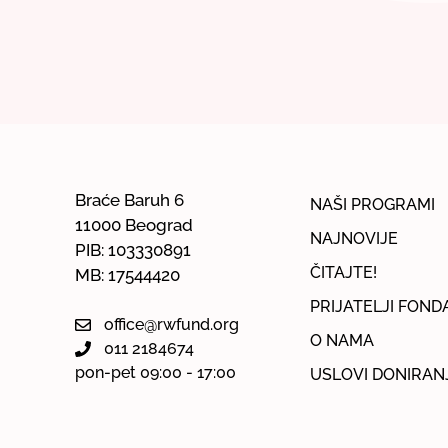
Braće Baruh 6
NAŠI PROGRAMI
11000 Beograd
NAJNOVIJE
PIB: 103330891
ČITAJTE!
MB: 17544420
PRIJATELJI FOND
office@rwfund.org
O NAMA
011 2184674
pon-pet 09:00 - 17:00
USLOVI DONIRAN