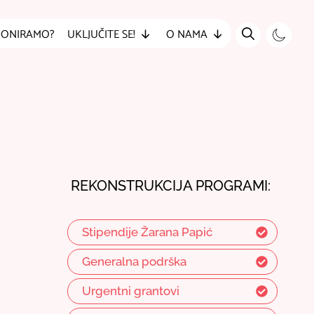
DONIRAMO?
UKLJUČITE SE!
O NAMA
REKONSTRUKCIJA PROGRAMI:
Stipendije Žarana Papić
Generalna podrška
Urgentni grantovi