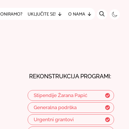
DONIRAMO?
UKLJUČITE SE!
O NAMA
REKONSTRUKCIJA PROGRAMI:
Stipendije Žarana Papić
Generalna podrška
Urgentni grantovi