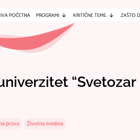
IVA POČETNA
PROGRAMI
KRITIČNE TEME.
ZAŠTO 
niverzitet “Svetozar
na prava
Životna sredina