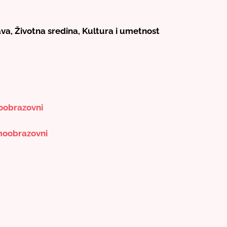
va, Životna sredina, Kultura i umetnost
obrazovni
oobrazovni