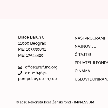
Braće Baruh 6
NAŠI PROGRAMI
11000 Beograd
NAJNOVIJE
PIB: 103330891
ČITAJTE!
MB: 17544420
PRIJATELJI FOND
office@rwfund.org
O NAMA
011 2184674
pon-pet 09:00 - 17:00
USLOVI DONIRAN
© 2026
Rekonstrukcija Ženski fond
• IMPRESSUM