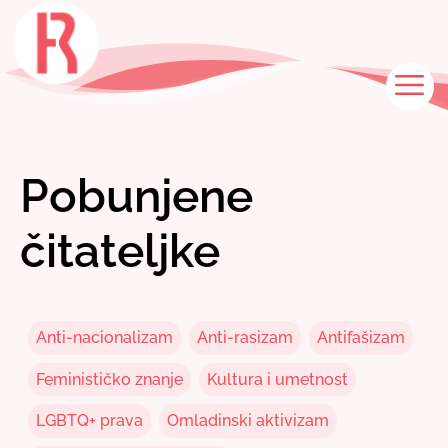
Skip
to
content
M
Pobunjene
čitateljke
Anti-nacionalizam
Anti-rasizam
Antifašizam
Feminističko znanje
Kultura i umetnost
LGBTQ+ prava
Omladinski aktivizam