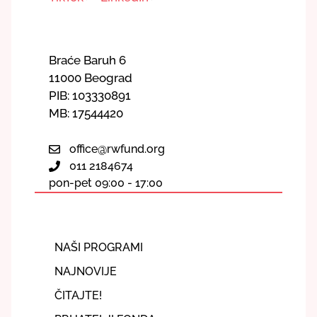
Braće Baruh 6
11000 Beograd
PIB: 103330891
MB: 17544420
office@rwfund.org
011 2184674
pon-pet 09:00 - 17:00
NAŠI PROGRAMI
NAJNOVIJE
ČITAJTE!