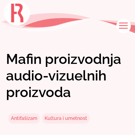
Skip
to
content
M
Mafin proizvodnja
audio-vizuelnih
proizvoda
Antifašizam
Kultura i umetnost