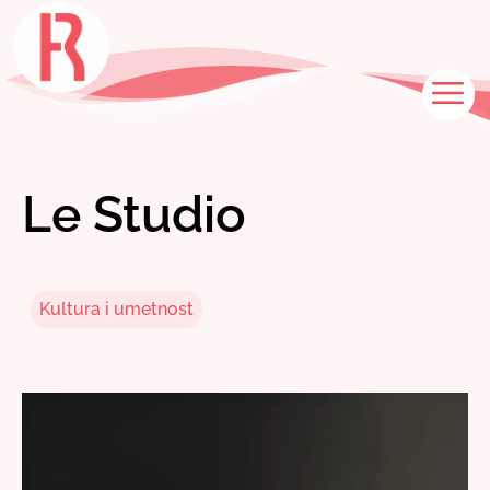
Skip
to
content
M
Le Studio
Kultura i umetnost