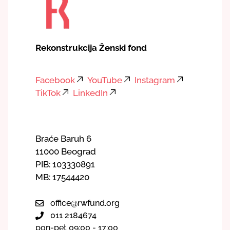
Rekonstrukcija Ženski fond
Facebook
YouTube
Instagram
TikTok
LinkedIn
Braće Baruh 6
11000 Beograd
PIB: 103330891
MB: 17544420
office@rwfund.org
011 2184674
pon-pet 09:00 - 17:00