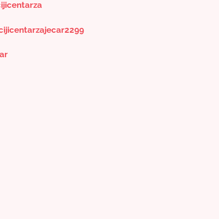
jicentarza
jicentarzajecar2299
ar