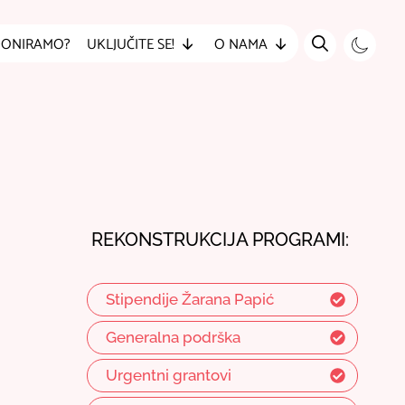
DONIRAMO?
UKLJUČITE SE!
O NAMA
REKONSTRUKCIJA PROGRAMI:
Stipendije Žarana Papić
Generalna podrška
Urgentni grantovi