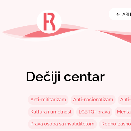
Skip
to
ARH
content
Dečiji centar
Anti-militarizam
Anti-nacionalizam
Anti
Kultura i umetnost
LGBTQ+ prava
Mental
Prava osoba sa invaliditetom
Rodno-zasnov