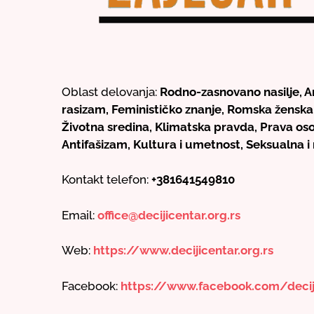
Oblast delovanja:
Rodno-zasnovano nasilje, An
rasizam, Feminističko znanje, Romska žensk
Životna sredina, Klimatska pravda, Prava oso
Antifašizam, Kultura i umetnost, Seksualna i
Kontakt telefon:
+381641549810
Email:
office@decijicentar.org.rs
Web:
https://www.decijicentar.org.rs
Facebook:
https://www.facebook.com/decij