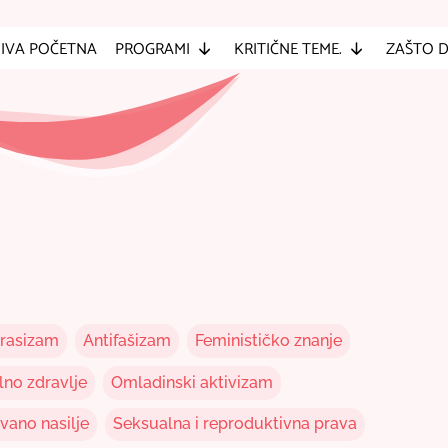
IVA POČETNA
PROGRAMI
KRITIČNE TEME.
ZAŠTO 
-rasizam
Antifašizam
Feminističko znanje
no zdravlje
Omladinski aktivizam
ano nasilje
Seksualna i reproduktivna prava