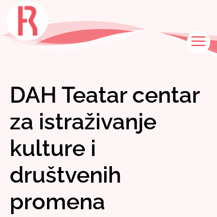
Skip
to
content
M
DAH Teatar centar
za istraživanje
kulture i
društvenih
promena