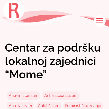
Skip
to
content
M
Centar za podršku
lokalnoj zajednici
“Mome”
Anti-militarizam
Anti-nacionalizam
Anti-rasizam
Antifašizam
Feminističko znanje