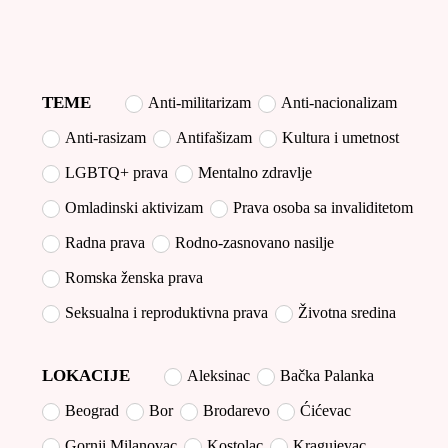
TEME
Anti-militarizam
Anti-nacionalizam
Anti-rasizam
Antifašizam
Kultura i umetnost
LGBTQ+ prava
Mentalno zdravlje
Omladinski aktivizam
Prava osoba sa invaliditetom
Radna prava
Rodno-zasnovano nasilje
Romska ženska prava
Seksualna i reproduktivna prava
Životna sredina
LOKACIJE
Aleksinac
Bačka Palanka
Beograd
Bor
Brodarevo
Ćićevac
Gornji Milanovac
Kostolac
Kragujevac