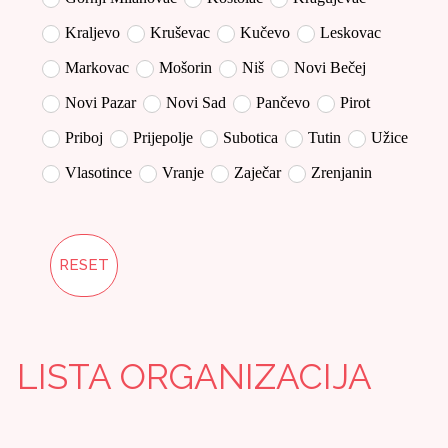
Kraljevo
Kruševac
Kučevo
Leskovac
Markovac
Mošorin
Niš
Novi Bečej
Novi Pazar
Novi Sad
Pančevo
Pirot
Priboj
Prijepolje
Subotica
Tutin
Užice
Vlasotince
Vranje
Zaječar
Zrenjanin
RESET
LISTA ORGANIZACIJA